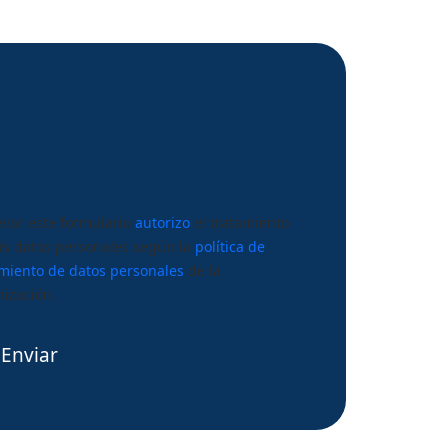
viar este formulario
autorizo
el tratamiento
is datos personales según la
política de
amiento de datos personales
de la
nización.
Enviar