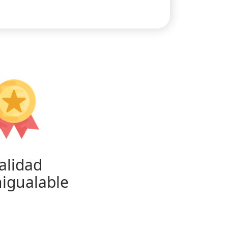
alidad
nigualable