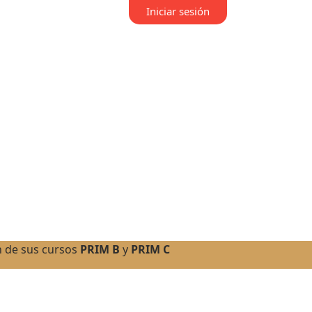
Iniciar sesión
n de sus cursos
PRIM B
y
PRIM C