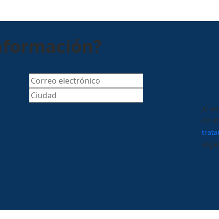
nformación?
Al en
de m
trat
orga